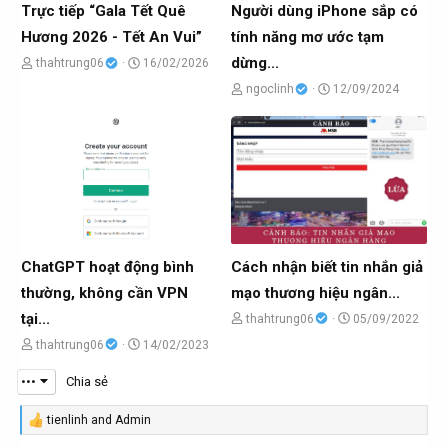
o
o
Trực tiếp “Gala Tết Quê
Người dùng iPhone sắp có
b
b
Hương 2026 - Tết An Vui”
tính năng mơ ước tạm
ở
ở
dừng...
C
N
thahtrung06
16/02/2026
i
i
h
g
C
N
ngoclinh
12/09/2024
ủ
à
h
g
đ
y
ủ
à
ề
g
đ
y
t
ử
ề
g
ạ
i
t
ử
o
ạ
i
b
o
ChatGPT hoạt động bình
Cách nhận biết tin nhắn giả
ở
b
thường, không cần VPN
mạo thương hiệu ngân...
i
ở
tại...
C
N
thahtrung06
05/09/2022
i
h
g
C
N
thahtrung06
14/02/2023
ủ
à
h
g
•••
Chia sẻ
đ
y
ủ
à
ề
g
đ
y
tienlinh
and
Admin
R
e
t
ử
ề
g