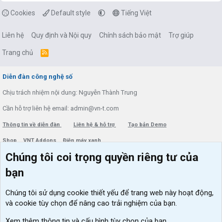
Cookies
Default style
Tiếng Việt
Liên hệ
Quy định và Nội quy
Chính sách bảo mật
Trợ giúp
Trang chủ
R
S
S
Diễn đàn công nghệ số
Chịu trách nhiệm nội dung: Nguyễn Thành Trung
Cần hỗ trợ liên hệ email: admin@vn-t.com
Thông tin về diễn đàn
Liên hệ & hỗ trợ
Tạo bản Demo
Shop
VNT Addons
Điện máy xanh
Chúng tôi coi trọng quyền riêng tư của
Menu thành viên
Diễn đàn
bạn
Đăng nhập
Tin học căn bản
Chúng tôi sử dụng
cookie thiết yếu
để trang web này hoạt động,
Kích hoạt Windows/ Office miễn phí
và cookie tùy chọn để nâng cao trải nghiệm của bạn.
VIP add-ons Xenforo
Xem thêm thông tin và cấu hình tùy chọn của bạn