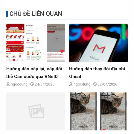
CHỦ ĐỀ LIÊN QUAN
Hướng dẫn cấp lại, cấp đổi
Hướng dẫn thay đổi địa chỉ
thẻ Căn cước qua VNeID
Gmail
C
N
C
N
ngocdung
24/04/2026
ngocdung
02/04/2026
h
g
h
g
ủ
à
ủ
à
đ
y
đ
y
ề
g
ề
g
t
ử
t
ử
ạ
i
ạ
i