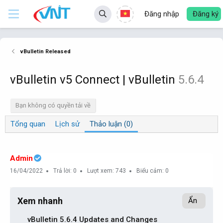
Đăng nhập
Đăng ký
vBulletin Released
vBulletin v5 Connect | vBulletin
5.6.4
Bạn không có quyền tải về
Tổng quan
Lịch sử
Thảo luận (0)
Admin
16/04/2022
Trả lời: 0
Lượt xem: 743
Biểu cảm: 0
Xem nhanh
Ẩn
vBulletin 5.6.4 Updates and Changes​