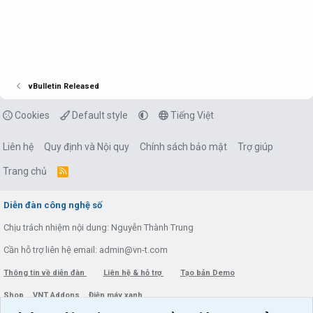
vBulletin Released
Cookies
Default style
Tiếng Việt
Liên hệ
Quy định và Nội quy
Chính sách bảo mật
Trợ giúp
Trang chủ
R
S
S
Diễn đàn công nghệ số
Chịu trách nhiệm nội dung: Nguyễn Thành Trung
Cần hỗ trợ liên hệ email: admin@vn-t.com
Thông tin về diễn đàn
Liên hệ & hỗ trợ
Tạo bản Demo
Shop
VNT Addons
Điện máy xanh