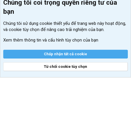
Chúng tôi coi trọng quyền riêng tư của
Menu thành viên
Diễn đàn
bạn
Đăng nhập
Tin học căn bản
Chúng tôi sử dụng
cookie thiết yếu
để trang web này hoạt động,
Kích hoạt Windows/ Office miễn phí
và cookie tùy chọn để nâng cao trải nghiệm của bạn.
VIP add-ons Xenforo
Xem thêm thông tin và cấu hình tùy chọn của bạn
Khuyến mãi và tài trợ
Chấp nhận tất cả cookie
Từ chối cookie tùy chọn
®
Community platform by XenForo
© 2010-2026 XenForo Ltd.