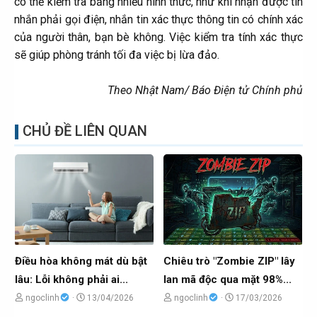
có thể kiểm tra bằng nhiều hình thức, như khi nhận được tin
nhắn phải gọi điện, nhắn tin xác thực thông tin có chính xác
của người thân, bạn bè không. Việc kiểm tra tính xác thực
sẽ giúp phòng tránh tối đa việc bị lừa đảo.
Theo Nhật Nam/ Báo Điện tử Chính phủ
CHỦ ĐỀ LIÊN QUAN
Điều hòa không mát dù bật
Chiêu trò "Zombie ZIP" lây
lâu: Lỗi không phải ai...
lan mã độc qua mặt 98%...
C
N
C
N
ngoclinh
13/04/2026
ngoclinh
17/03/2026
h
g
h
g