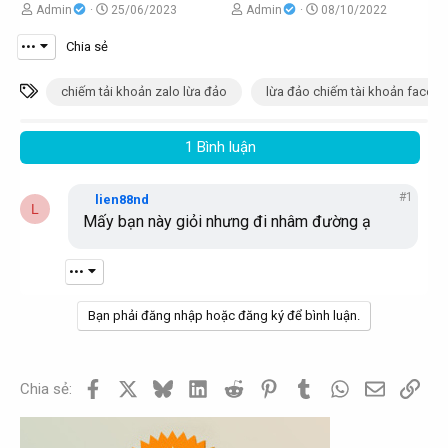
i
i
C
N
C
N
Admin
25/06/2023
Admin
08/10/2022
h
g
h
g
•••
Chia sẻ
ủ
à
ủ
à
đ
y
đ
y
T
chiếm tải khoản zalo lừa đảo
lừa đảo chiếm tài khoản faceb
ề
g
ề
g
ừ
t
ử
t
ử
k
1 Bình luận
ạ
i
ạ
i
h
o
o
ó
#1
lien88nd
L
b
b
a
Mấy bạn này giỏi nhưng đi nhâm đường ạ
ở
ở
i
i
•••
Bạn phải đăng nhập hoặc đăng ký để bình luận.
Facebook
X
Bluesky
LinkedIn
Reddit
Pinterest
Tumblr
WhatsApp
Email
Link
Chia sẻ: