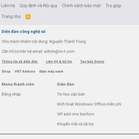
Liên hệ
Quy định và Nội quy
Chính sách bảo mật
Trợ giúp
Trang chủ
R
S
S
Diễn đàn công nghệ số
Chịu trách nhiệm nội dung: Nguyễn Thành Trung
Cần hỗ trợ liên hệ email: admin@vn-t.com
Thông tin về diễn đàn
Liên hệ & hỗ trợ
Tạo bản Demo
Shop
VNT Addons
Điện máy xanh
Menu thành viên
Diễn đàn
Đăng nhập
Tin học căn bản
Kích hoạt Windows/ Office miễn phí
VIP add-ons Xenforo
Khuyến mãi và tài trợ