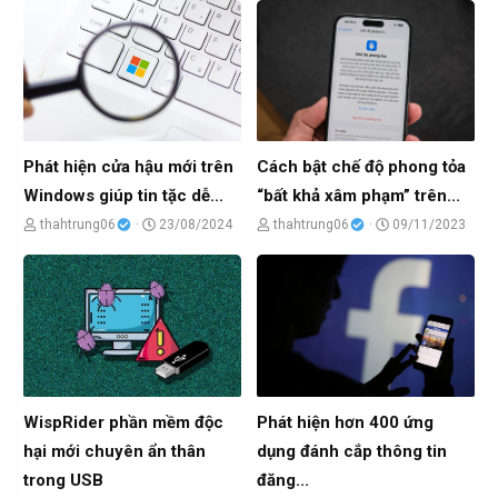
ủ
à
ủ
à
đ
y
đ
y
ề
g
ề
g
t
ử
t
ử
ạ
i
ạ
i
o
o
Phát hiện cửa hậu mới trên
Cách bật chế độ phong tỏa
b
b
Windows giúp tin tặc dễ...
“bất khả xâm phạm” trên...
ở
ở
C
N
C
N
thahtrung06
23/08/2024
thahtrung06
09/11/2023
i
i
h
g
h
g
ủ
à
ủ
à
đ
y
đ
y
ề
g
ề
g
t
ử
t
ử
ạ
i
ạ
i
o
o
WispRider phần mềm độc
Phát hiện hơn 400 ứng
b
b
hại mới chuyên ẩn thân
dụng đánh cắp thông tin
ở
ở
trong USB
đăng...