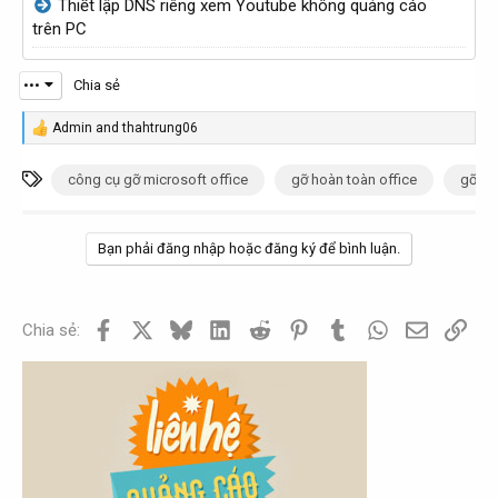
Thiết lập DNS riêng xem Youtube không quảng cáo
trên PC
•••
Chia sẻ
Admin
and
thahtrung06
R
e
a
T
công cụ gỡ microsoft office
gỡ hoàn toàn office
gỡ sạ
c
ừ
t
i
k
o
Bạn phải đăng nhập hoặc đăng ký để bình luận.
h
n
s
ó
:
a
Facebook
X
Bluesky
LinkedIn
Reddit
Pinterest
Tumblr
WhatsApp
Email
Link
Chia sẻ: