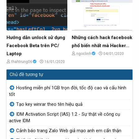
đ
y
đ
y
ề
g
ề
g
t
ử
t
ử
ạ
i
ạ
i
o
o
Hướng dẫn unlock sử dụng
Những cách hack facebook
b
b
Facebook Beta trên PC/
phổ biến nhất mà Hacker...
ở
ở
Laptop
C
N
ngoclinh
04/01/2020
i
i
h
g
C
N
thahtrung06
16/01/2020
ủ
à
h
g
Chủ đề tương tự
đ
y
ủ
à
ề
g
đ
y
Hosting miễn phí 1GB trọn đời, tốc độ cao và cấu hình
t
ử
ề
g
tốt
ạ
i
t
ử
Tạo key winrar theo tên hiệu quả
o
ạ
i
IDM Activation Script (IAS) 1.2 - Sự thật về công cụ
b
o
active IDM
ở
b
Cảnh báo trang Zalo Web giả mạo anh em cẩn thận
i
ở
i