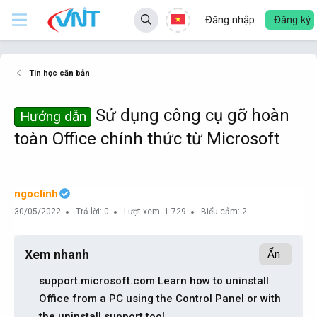
Đăng nhập
Đăng ký
Tin học căn bản
Sử dụng công cụ gỡ hoàn
Hướng dẫn
toàn Office chính thức từ Microsoft
ngoclinh
30/05/2022
Trả lời: 0
Lượt xem: 1.729
Biểu cảm: 2
Xem nhanh
Ẩn
support.microsoft.com Learn how to uninstall
Office from a PC using the Control Panel or with
the uninstall support tool.