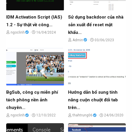
IDM Activation Script (IAS)
Sử dụng backdoor của nhà
1.2 - Sự thật về công...
sản xuất để reset mật
khẩu...
C
N
ngoclinh
16/04/2024
h
g
C
N
Admin
03/06/2023
ủ
à
h
g
đ
y
ủ
à
ề
g
đ
y
t
ử
ề
g
ạ
i
t
ử
o
ạ
i
b
o
BgSub, công cụ miễn phí
Hướng dẫn bổ sung tính
ở
b
tách phông nền ảnh
năng cuộn chuột đổi tab
i
ở
chuyên...
trên...
i
C
N
C
N
ngoclinh
12/10/2022
thahtrung06
24/06/2020
h
g
h
g
ủ
à
ủ
à