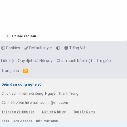
Tin học căn bản
Cookies
Default style
Tiếng Việt
Liên hệ
Quy định và Nội quy
Chính sách bảo mật
Trợ giúp
Trang chủ
R
S
S
Diễn đàn công nghệ số
Chịu trách nhiệm nội dung: Nguyễn Thành Trung
Cần hỗ trợ liên hệ email: admin@vn-t.com
Thông tin về diễn đàn
Liên hệ & hỗ trợ
Tạo bản Demo
Shop
VNT Addons
Điện máy xanh