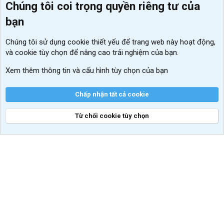
Chúng tôi coi trọng quyền riêng tư của
Menu thành viên
Diễn đàn
bạn
Đăng nhập
Tin học căn bản
Chúng tôi sử dụng
cookie thiết yếu
để trang web này hoạt động,
Kích hoạt Windows/ Office miễn phí
và cookie tùy chọn để nâng cao trải nghiệm của bạn.
VIP add-ons Xenforo
Xem thêm thông tin và cấu hình tùy chọn của bạn
Khuyến mãi và tài trợ
Chấp nhận tất cả cookie
Từ chối cookie tùy chọn
®
Community platform by XenForo
© 2010-2026 XenForo Ltd.