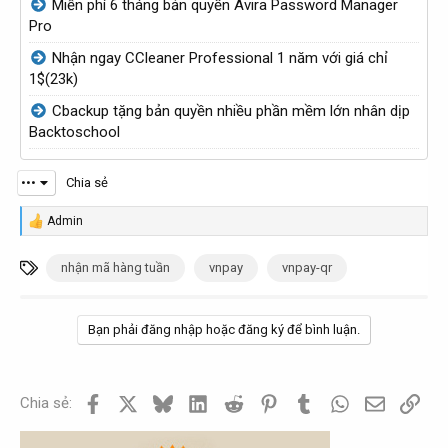
Miễn phí 6 tháng bản quyền Avira Password Manager
b
o
Pro
ở
b
Nhận ngay CCleaner Professional 1 năm với giá chỉ
i
ở
1$(23k)
i
Cbackup tặng bản quyền nhiều phần mềm lớn nhân dịp
Backtoschool
•••
Chia sẻ
Admin
R
e
a
T
nhận mã hàng tuần
vnpay
vnpay-qr
c
ừ
t
i
k
o
Bạn phải đăng nhập hoặc đăng ký để bình luận.
h
n
s
ó
:
a
Facebook
X
Bluesky
LinkedIn
Reddit
Pinterest
Tumblr
WhatsApp
Email
Link
Chia sẻ: