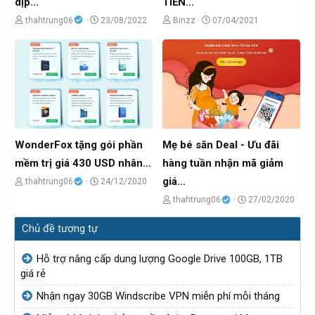
dịp...
TIỀN...
i
i
C
N
C
N
thahtrung06
23/08/2022
Binzz
07/04/2021
h
g
h
g
ủ
à
ủ
à
đ
y
đ
y
ề
g
ề
g
t
ử
t
ử
ạ
i
ạ
i
o
o
WonderFox tặng gói phần
Mẹ bé săn Deal - Ưu đãi
b
b
mềm trị giá 430 USD nhân...
hàng tuần nhận mã giảm
ở
ở
giá...
C
N
thahtrung06
24/12/2020
i
i
h
g
C
N
thahtrung06
27/02/2020
ủ
à
h
g
Chủ đề tương tự
đ
y
ủ
à
ề
g
đ
y
Hỗ trợ nâng cấp dung lượng Google Drive 100GB, 1TB
t
ử
ề
g
giá rẻ
ạ
i
t
ử
Nhận ngay 30GB Windscribe VPN miễn phí mỗi tháng
o
ạ
i