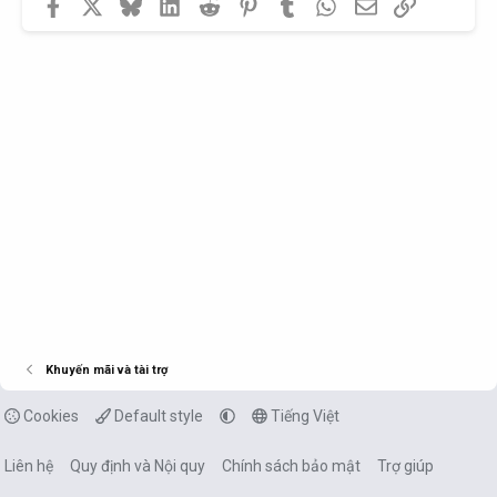
Facebook
X
Bluesky
LinkedIn
Reddit
Pinterest
Tumblr
WhatsApp
Email
Link
Khuyến mãi và tài trợ
Cookies
Default style
Tiếng Việt
Liên hệ
Quy định và Nội quy
Chính sách bảo mật
Trợ giúp