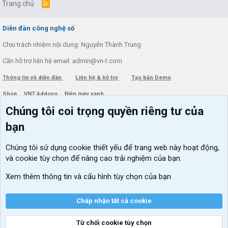
Trang chủ
R
S
S
Diễn đàn công nghệ số
Chịu trách nhiệm nội dung: Nguyễn Thành Trung
Cần hỗ trợ liên hệ email: admin@vn-t.com
Thông tin về diễn đàn
Liên hệ & hỗ trợ
Tạo bản Demo
Shop
VNT Addons
Điện máy xanh
Chúng tôi coi trọng quyền riêng tư của
Menu thành viên
Diễn đàn
bạn
Đăng nhập
Tin học căn bản
Chúng tôi sử dụng
cookie thiết yếu
để trang web này hoạt động,
Kích hoạt Windows/ Office miễn phí
và cookie tùy chọn để nâng cao trải nghiệm của bạn.
VIP add-ons Xenforo
Xem thêm thông tin và cấu hình tùy chọn của bạn
Khuyến mãi và tài trợ
Chấp nhận tất cả cookie
Từ chối cookie tùy chọn