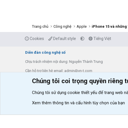
Trang chủ
Công nghệ
Apple
iPhone 15 và những 
Cookies
Default style
Tiếng Việt
Diễn đàn công nghệ số
Chịu trách nhiệm nội dung: Nguyễn Thành Trung
Cần hỗ trợ liên hệ email: admin@vn-t.com
Chúng tôi coi trọng quyền riêng 
Thông tin về diễn đàn
Liên hệ & hỗ trợ
Tạo bản Demo
Shop
VNT Addons
Điện máy xanh
Chúng tôi sử dụng
cookie thiết yếu
để trang web nà
Xem thêm thông tin và cấu hình tùy chọn của bạn
®
Community platform by XenForo
© 2010-2026 XenForo Ltd.