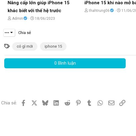
Nâng cấp lớn giúp iPhone 15
iPhone 15 khi nào mở b
khác biết với thế hệ trước
C
N
thahtrung06
11/06/2
h
g
C
N
Admin
18/06/2023
ủ
à
h
g
•••
Chia sẻ
đ
y
ủ
à
ề
g
đ
y
T
có gì mới
iphone 15
t
ử
ề
g
ừ
ạ
i
t
ử
k
0 Bình luận
o
ạ
i
h
b
o
ó
ở
b
a
i
ở
i
Facebook
X
Bluesky
LinkedIn
Reddit
Pinterest
Tumblr
WhatsApp
Email
Link
Chia sẻ: