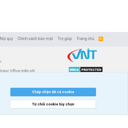
 Nội quy
Chính sách bảo mật
Trợ giúp
Trang chủ
R
S
S
n
dows/ Office miễn phí
enforo
ài trợ
Chấp nhận tất cả cookie
Từ chối cookie tùy chọn