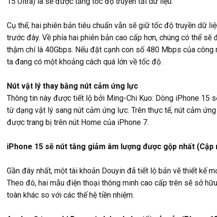
15 Ultra) là sẽ được tăng tốc độ truyền tải dữ liệu.
Cụ thể, hai phiên bản tiêu chuẩn vẫn sẽ giữ tốc độ truyền dữ l
trước đây. Về phía hai phiên bản cao cấp hơn, chúng có thể sẽ 
thậm chí là 40Gbps. Nếu đặt cạnh con số 480 Mbps của công ng
ta đang có một khoảng cách quá lớn về tốc độ.
Nút vật lý thay bằng nút cảm ứng lực
Thông tin này được tiết lộ bởi Ming-Chi Kuo: Dòng iPhone 15 
từ dạng vật lý sang nút cảm ứng lực. Trên thực tế, nút cảm ứn
được trang bị trên nút Home của iPhone 7.
iPhone 15 sẽ nút tăng giảm âm lượng được gộp nhất (Cập n
Gần đây nhất, một tài khoản Douyin đã tiết lộ bản vẽ thiết kế
Theo đó, hai mẫu điện thoại thông minh cao cấp trên sẽ sở hữu
toàn khác so với các thế hệ tiền nhiệm.