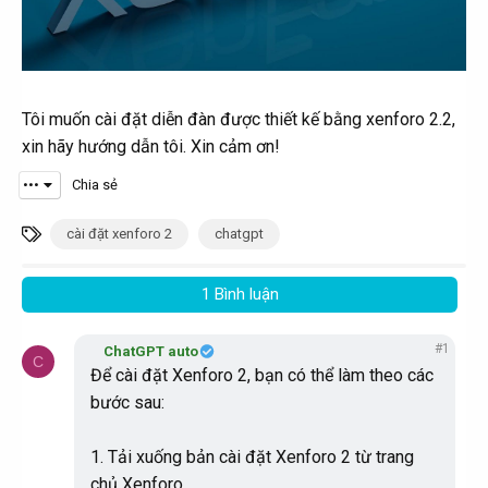
Tôi muốn cài đặt diễn đàn được thiết kế bằng xenforo 2.2,
xin hãy hướng dẫn tôi. Xin cảm ơn!
•••
Chia sẻ
T
cài đặt xenforo 2
chatgpt
ừ
k
1 Bình luận
h
ó
#1
ChatGPT auto
C
a
Để cài đặt Xenforo 2, bạn có thể làm theo các
bước sau:
1. Tải xuống bản cài đặt Xenforo 2 từ trang
chủ Xenforo.