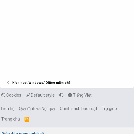
Kích hoạt Windows/ Office miễn phí
Cookies
Default style
Tiếng Việt
Liên hệ
Quy định và Nội quy
Chính sách bảo mật
Trợ giúp
Trang chủ
R
S
S
Diễn đàn công nghệ số