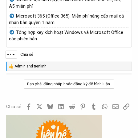
A5 miễn phí
Microsoft 365 (Office 365): Miễn phí nâng cấp mail cá
nhân bản quyền 1 năm
Tổng hợp key kích hoạt Windows và Microsoft Office
các phiên bản
•••
Chia sẻ
Admin
and
tienlinh
R
e
a
c
Bạn phải đăng nhập hoặc đăng ký để bình luận.
t
i
o
n
Facebook
X
Bluesky
LinkedIn
Reddit
Pinterest
Tumblr
WhatsApp
Email
Link
Chia sẻ:
s
: