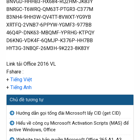
BNVGD-HHHB3-HX684-RQ2HM-JK83Y
BNRGC-T6WRQ-QM63T-PTGR3-C377M
B3NH4-9HH3W-QV4TT-8VWXT-YG9YB
XRTFQ-2VNB7-6PPYW-YGMF3-977BB
46Q4P-DNK63-MBQMF-YPRHG-KTPQY
D6KNG-VDK4F-6QMJP-K376P-HH7BB
HYT3G-3NBQF-26M3H-9K223-8K83Y
Link tải Office 2016 VL
Fshare :
+
Tiếng Việt
+
Tiếng Anh
Chủ đề tương tự
Hướng dẫn gọi tổng đài Microsoft lấy CID (get CID)
Hiểu về công cụ Microsoft Activation Scripts (MAS) để
active Windows, Office
Website tạo bản quyền Microsoft Office 365 A1, A3,