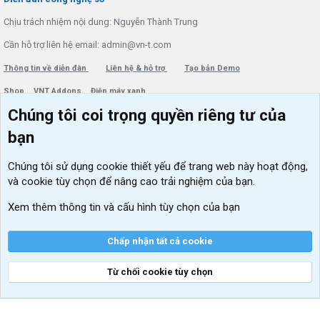
Chịu trách nhiệm nội dung: Nguyễn Thành Trung
Cần hỗ trợ liên hệ email: admin@vn-t.com
Thông tin về diễn đàn
Liên hệ & hỗ trợ
Tạo bản Demo
Shop
VNT Addons
Điện máy xanh
Chúng tôi coi trọng quyền riêng tư của
Menu thành viên
Diễn đàn
bạn
Đăng nhập
Tin học căn bản
Chúng tôi sử dụng
cookie thiết yếu
để trang web này hoạt động,
Kích hoạt Windows/ Office miễn phí
và cookie tùy chọn để nâng cao trải nghiệm của bạn.
VIP add-ons Xenforo
Xem thêm thông tin và cấu hình tùy chọn của bạn
Khuyến mãi và tài trợ
Chấp nhận tất cả cookie
Từ chối cookie tùy chọn
®
Community platform by XenForo
© 2010-2026 XenForo Ltd.