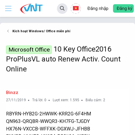
Đăng nhập
Đăng ký
Kích hoạt Windows/ Office miễn phí
10 Key Office2016
Microsoft Office
ProPlusVL auto Renew Activ. Count
Online
Binzz
27/11/2019
Trả lời: 0
Lượt xem: 1.595
Biểu cảm: 2
RBYRN-HYB2G-2HWWK-KRR2G-6F4HM
QN963-QRQBR-WWQR3-KH7FG-TJGDY
HX76N-VXCCB-WFFXK-DGXWJ-JFHBB